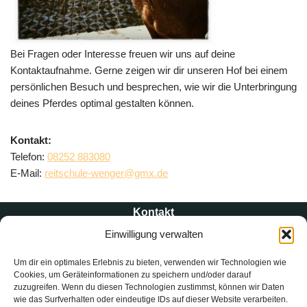
Bei Fragen oder Interesse freuen wir uns auf deine
Kontaktaufnahme. Gerne zeigen wir dir unseren Hof bei einem
persönlichen Besuch und besprechen, wie wir die Unterbringung
deines Pferdes optimal gestalten können.
Kontakt:
Telefon:
08252 883080
E-Mail:
reitschule-wenger@gmx.de
Kontakt
Einwilligung verwalten
Reitschule Wenger
Um dir ein optimales Erlebnis zu bieten, verwenden wir Technologien wie
Eichenweg 8
Cookies, um Geräteinformationen zu speichern und/oder darauf
zuzugreifen. Wenn du diesen Technologien zustimmst, können wir Daten
86579 Waizenried
wie das Surfverhalten oder eindeutige IDs auf dieser Website verarbeiten.